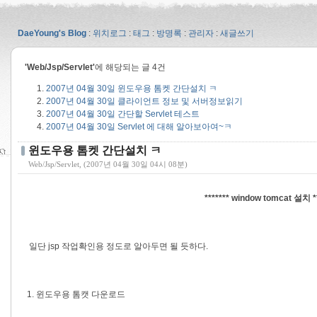
DaeYoung's Blog
:
위치로그
:
태그
:
방명록
:
관리자
:
새글쓰기
'Web/Jsp/Servlet'
에 해당되는 글 4건
2007년 04월 30일
윈도우용 톰켓 간단설치 ㅋ
2007년 04월 30일
클라이언트 정보 및 서버정보읽기
2007년 04월 30일
간단할 Servlet 테스트
2007년 04월 30일
Servlet 에 대해 알아보아여~ㅋ
윈도우용 톰켓 간단설치 ㅋ
Web/Jsp/Servlet
, (2007년 04월 30일 04시 08분)
******* window tomcat 설치 **
일단 jsp 작업확인용 정도로 알아두면 될 듯하다.
1. 윈도우용 톰캣 다운로드