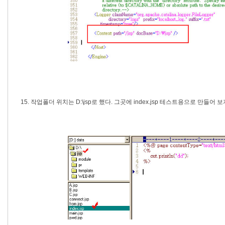
15. 작업폴더 위치는 D:\jsp로 했다. 그곳에 index.jsp 테스트용으로 만들어 보