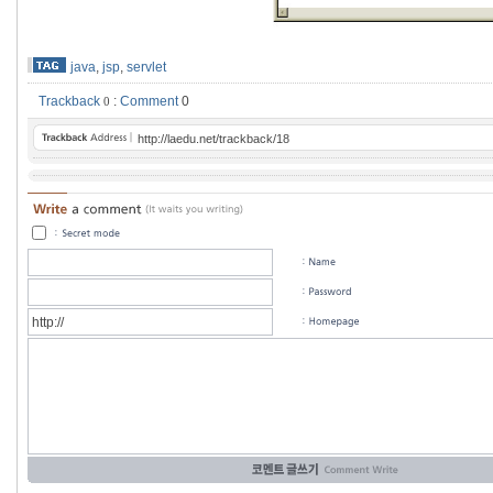
java
,
jsp
,
servlet
Trackback
:
Comment
0
0
http://laedu.net/trackback/18