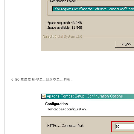
6. 80 포트로 바꾸고...암호주고....진행...