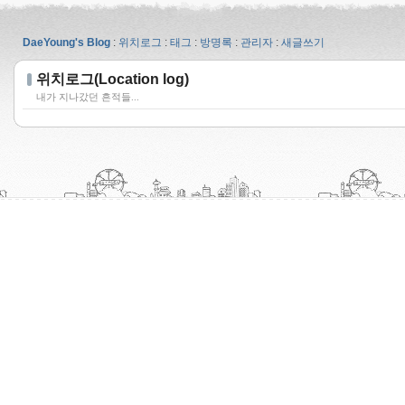
DaeYoung's Blog
:
위치로그
:
태그
:
방명록
:
관리자
:
새글쓰기
위치로그(Location log)
내가 지나갔던 흔적들...