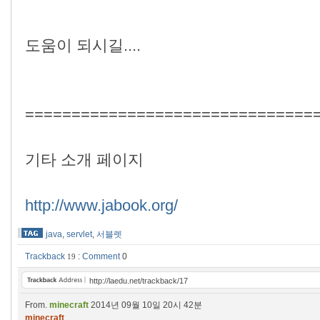
도움이 되시길....
===============================
기타 소개 페이지
http://www.jabook.org/
java
,
servlet
,
서블렛
Trackback
:
Comment
0
19
http://laedu.net/trackback/17
From.
minecraft
2014년 09월 10일 20시 42분
minecraft