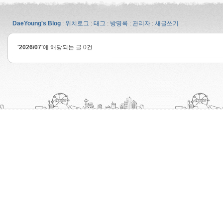
DaeYoung's Blog
:
위치로그
:
태그
:
방명록
:
관리자
:
새글쓰기
'2026/07'
에 해당되는 글 0건